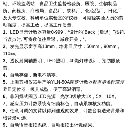
站、环境监测站、食品卫生监督检验所、医院、生物制品
所、药检所、商检局、食品厂、饮料厂、化妆品厂、日化厂
及大专院校、科研单位实验室的*仪器，可减轻实验人员的劳
动强度，提高工效，提高工作质量。
1
、
LED
显示计数器容量0-999，*设计的"Back（后退）"按钮,
当误点时, 可将数值往后退，减数开关，*。
2
、
发光显示窗字高13mm，培养皿尺寸：50mm，90mm，
110
㎜
。
3
、
透反射同轴照明，LED照明，40颗灯珠设计，预防眼疲
劳。
4
、
自动存储，断电不清零。
5
、
上海五相仪器生产的YLN-50A菌落计数器配有标准配置培
养皿定位器，模具成型，便于高温消毒。
6
、
非闪烁式圆形LED光源，光学3级放大1X，5X，10X。
7
、
感应压力计数系统有细菌标色，自动累加核实功能。
8
、
任意可调的支臂以得到佳观察效果，计数台有透光背景和
暗背景可选。
9
、
自动语音报读系统，自动报读出计数结果。