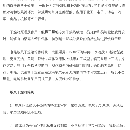
用的仪器设备干燥箱。 一般分为镀锌钢板和不锈钢内胆的，指针的和数显的，自
然对流和鼓风循环的，常规烘箱和真空类型的。应用于化工，电子，铸造，汽
车，食品，机械等各个行业。
干燥箱原理及作用：
鼓风干燥箱
专为干燥热敏性、易分解和易氧化物质而设
计，能够向内部充入惰性气体，特别是一些成分复杂的物品也能进行快速干燥。
电热鼓风干燥箱箱体结构：内胆采用SUS304不锈钢板，外壳为A3板喷塑处
理，更显光洁、美观。设计，箱体采用数控机床加工成型，箱门采用上开式，操
作容易。箱门闭合松紧能调节，整体成型的硅橡胶门封圈，确保箱内高度。储
存、加热、试验和干燥都是在没有氧气或者充满惰情气体环境里进行，所以不会
氧化。电路系统侧采用门式开启，方便维护和检修。
鼓风干燥箱结构
1、电热恒温鼓风干燥箱的箱体由室体、加热系统、电气扼制系统、送风系
统、尽力照顾系统等组成。
2、箱体认为合适而使用标准设施制造、业内标准工艺制作流程、线条流畅，