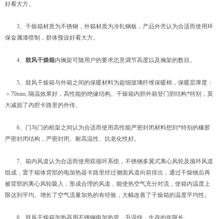
好看大方。
3、干燥箱材质为不锈钢，外箱材质为冷轧钢板，产品外壳认为合适而使用环
保金属漆喷制，群体预设好看大方。
4、
鼓风干燥箱
内搁架可随用户的要求恣意调节高度以及搁架的数目。
5、鼓风干燥箱与外箱之间的保暖材料为超细玻璃纤维保暖棉，保暖层厚度：
＞70mm, 隔温效果好，高性能的绝缘结构。干燥箱内胆外箱登门胆结构*特别，莫
大减损了内腔卡路里的外传。
6、门与门的框架之间认为合适而使用高性能严密封闭材料想到*特别的橡胶
严密封闭结构，严密封闭、耐高温性、抗老化性好。
7、箱内风道认为合适而使用双循环系统，不锈钢多翼式离心风轮及循环风道
组成，置于箱体背部的电加热器卡路里经过侧面风道向前排出，通过干燥物后再
被背部的离心风轮吸入，形成合理的风道，能使热空气充分对流，使箱内温度上
限达到平均。增长了空气流量加热的有经验，大幅改善了干燥箱的温度平均性。
8、鼓风干燥箱加热器用不锈钢电加热管，升温快，生存的年限长。