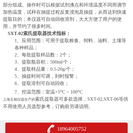
部分组成。操作时可以根据试剂沸点和环境温度不同而调节
加热温度，试样在抽提过程反复浸泡及抽提，从而达到快速
提取目的；本仪器可自动回收溶剂，大大方便了用户的使
用，并节约了很多时间。
SXT-02
索氏提取器
技术指标：
1、
应用范围：可用于提取粮食、饲料、油料、土壤等
各种样品；
2、
每批提取样品数：
2
个；
3、
提取瓶容积：
500ml/
个；
4、
提取样品量：
0.5-20g/
个；
5、
抽提时间可调，到时报警；
6、
提取溶剂可自动回收；
o
o
7、
控温范围：室温
+5
C ~ 100
C
索氏提取器可多款选择，
SXT-02,SXT-06
等供
上海五相仪器生产的
不用使用人员选型参考，订购前另请说明。
18964005752