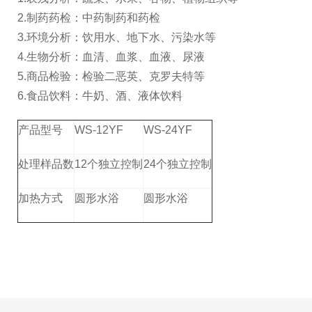
2.
制药药检：中药制药和药检
3.
环境分析：饮用水、地下水、污染水等
4.
生物分析：血清、血浆、血液、尿液
5.
商品检验：检验二恶英、克罗夫特等
6.
食品饮料：牛奶、酒、液体饮料
产品型号
WS-12YF
WS-24YF
处理样品数
12
个独立控制
24
个独立控制
加热方式
圆形水浴
圆形水浴