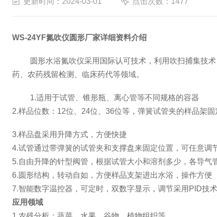
更新时间：2024-03-01
点击次数：1477
WS-24YF氮吹仪圆形厂家详细资料介绍
圆形水浴氮吹仪采用国际认可技术，利用吹扫捕集技术
药、农药残留检测、临床药代等领域。
1.
适用于试管、锥形瓶、离心管等不同规格的容器
2.
样品位数：
12
位、
24
位、
36
位等，弹簧试管夹的样品架固
3.
样品盘采用升降方式，方便快捷
4.
试管通过带弹簧的试管夹和支撑盘来固定位置，可任意调
5.
自由升降的针型阀管，根据试管大小和溶剂多少，各导气
6.
圆形结构，转动自如，方便样品支架进出水浴，操作方便
7.
智能数字温控器，可定时，双数字显示，调节采用
PID
技
应用领域
1.
农残分析：蔬菜、水果、谷物、植物组织等