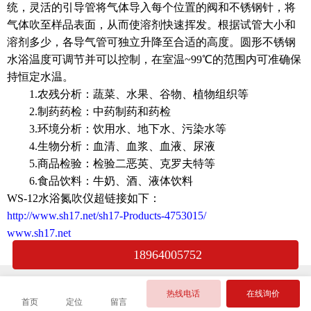
统，灵活的引导管将气体导入每个位置的阀和不锈钢针，将
气体吹至样品表面，从而使溶剂快速挥发。根据试管大小和
溶剂多少，各导气管可独立升降至合适的高度。圆形不锈钢
水浴温度可调节并可以控制，在室温
~99
℃
的范围内可准确保
持恒定水温。
1.
农残分析：蔬菜、水果、谷物、植物组织等
2.
制药药检：中药制药和药检
3.
环境分析：饮用水、地下水、污染水等
4.
生物分析：血清、血浆、血液、尿液
5.
商品检验：检验二恶英、克罗夫特等
6.
食品饮料：牛奶、酒、液体饮料
WS-12
水浴氮吹仪超链接如下：
http://www.sh17.net/sh17-Products-4753015/
www.sh17.net
18964005752
热线电话
在线询价
首页
定位
留言