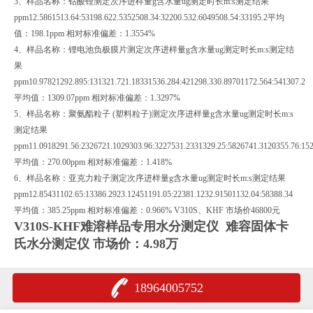
3、样品名称：钴酸锂测定次序进样量g含水量ug测定时长m:s测定结果
ppm12.5861513.64:53198.622.5352508.34:32200.532.6049508.54:33195.2平均
值：198.1ppm 相对标准偏差：1.3554%
4、样品名称：锂电池负极膜片测定次序进样量g含水量ug测定时长m:s测定结
果
ppm10.97821292.895:131321.721.18331536.284:421298.330.89701172.564:541307.2
平均值：1309.07ppm 相对标准偏差：1.3297%
5、样品名称：聚氨酯粒子 (塑料粒子)测定次序进样量g含水量ug测定时长m:s
测定结果
ppm11.0918291.56:2326721.1029303.96:3227531.2331329.25:5826741.3120355.76:15
平均值：270.00ppm 相对标准偏差：1.418%
6、样品名称：亚克力粒子测定次序进样量g含水量ug测定时长m:s测定结果
ppm12.85431102.65:13386.2923.12451191.05:22381.1232.91501132.04:58388.34
平均值：385.25ppm 相对标准偏差：0.966% V310S、KHF 市场价46800元
V310S-KHF
难溶样品专用水分测定仪
难容固体卡
氏水分测定仪 市场价：4.98万
18964005752