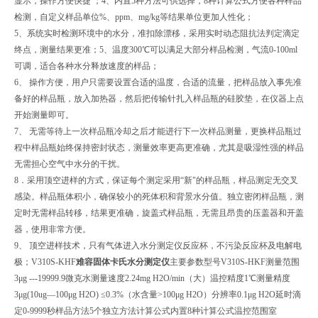
显示，操作方便快捷 ；4、内置5种方法可供选择，8种计算公式方便各种样品
检测，自定义样品单位%、ppm、mg/kg等结果单位更加人性化；
5、系统实时检测环境中的水分，准扣除漂移，采用实时动态阻抗法判定滴定
终点，测量结果更准；5、温度300℃可以满足大部分样品检测，气流0-100ml
可调，适合各种水分释放速度的样品；
6、 操作方便，用户只需要设置合适的温度，合适的流量，把样品放入事先准
备好的样品瓶，放入加热器，然后把传输针扎入样品瓶的硅胶垫，在仪器上点
开始测量即可。
7、 无需等待上一次样品瓶冷却之后才能进行下一次样品测量，更换样品瓶过
程中样品瓶始终保持密封状态，测量效率更高更准确，尤其是吸湿性强的样品
无需担心空气中水分的干扰。
8．采用顶空进样的方式，保证每个测定采用“新"的样品瓶，样品测定无交叉
感染。样品瓶体积小，确保较小的死体积和背景水分值。独立密闭样品瓶，测
定时无需样品转移，结果更准确，旋盖式样品瓶，无需且昂贵的压盖器和开盖
器，使用非常方便。
9、 顶空进样技术，只有气体进入水分测定仪反应杯，不污染反应杯及电解电
极；V310S-KHF
难容固体卡氏水分测定仪
主要参数型号V310S-HKF测量范围
3μg ---19999.9微克水测量速度2.24mg H2O/min（大）温控精度1℃测量精度
3μg(10ug—100μg H2O) ≤0.3%（水含量>100μg H2O）分辨率0.1μg H2O延时滴
定0-9999秒样品方法5个独立方法计算公式内置8种计算公式温控范围室