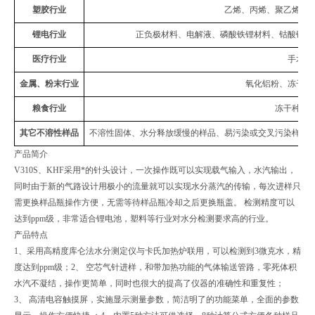
塑胶行业
乙烯、丙烯、聚乙烯、
锂电行业
正负极材料、电解液、磷酸铁锂材料、钴酸锂、
医疗行业
手术线
金属、粉末行业
氧化铝粉、冻干粉
粮食行业
冻干种子
其它不溶性样品
不溶性固体、水分释放缓慢的样品、易污染或交叉污染样品
产品简介
V310S、KHF采用*的针头设计，一次操作既可以实现载气输入，水汽输出，
同时由于新的气路设计用极小的流量就可以实现水分蒸汽的传输，每次进样只
需更换样品瓶操作方便，无需等待样品瓶冷却之后更换瓶盖。 检测精度可以
达到ppm级，非常适合锂电池，塑料等行业对水分检测要求高的行业。
产品特点
1、采用高精度库仑法水分测定仪与卡氏加热炉联用，可以检测到3微克水，精
度达到ppm级；2、 空芯气针进样，和带加热功能的气体输送管路，零死体积
水汽不凝结，操作更简单，同时也很大的提高了仪器的准确性和重复性；
3、 高清电容触摸屏，实施显示测量参数，简洁明了的功能菜单，全面的参数