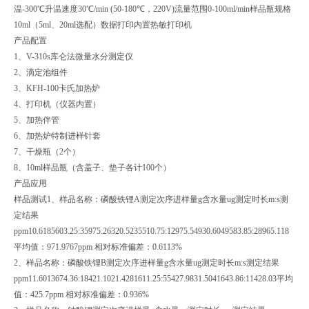
温-300℃升温速度30℃/min (50-180℃，220V)流量范围0-100ml/min样品瓶规格
10ml（5ml、20ml选配）数据打印内置热敏打印机
产品配置
1、V-310s库仑法微量水分测定仪
2、滴定池组件
3、KFH-100卡氏加热炉
4、打印机（仪器内置）
5、加热伴管
6、加热炉特制进样针套
7、干燥瓶（2个）
8、10ml样品瓶（含盖子、垫子各计100个）
产品应用
样品测试1、样品名称：磷酸铁锂A测定次序进样量g含水量ug测定时长m:s测
定结果
ppm10.6185603.25:35975.26320.5235510.75:12975.54930.6049583.85:28965.118
平均值：971.9767ppm 相对标准偏差：0.6113%
2、样品名称：磷酸铁锂B测定次序进样量g含水量ug测定时长m:s测定结果
ppm11.6013674.36:18421.1021.4281611.25:55427.9831.5041643.86:11428.03平均
值：425.7ppm 相对标准偏差：0.936%