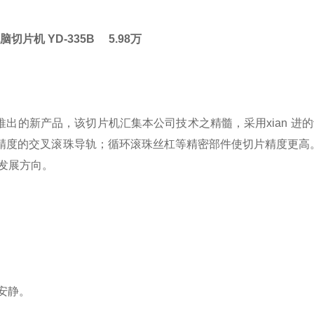
脑切片机
YD-335B 5.98万
推出的新产品，该切片机汇集本公司技术之精髓，采用xian 进
精度的交叉滚珠导轨；循环滚珠丝杠等精密部件使切片精度更高
新发展方向。
安静。