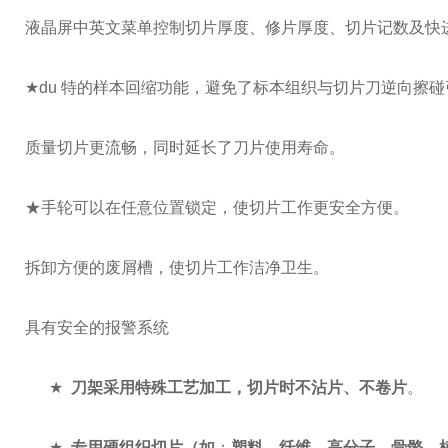
液晶屏中英文菜单控制切片厚度、修片厚度、切片记数及快
★
du 特的样本回缩功能，避免了标本组织与切片刀逆向擦
质量切片更流畅，同时延长了刀片使用寿命。
★
手轮可以在任意位置锁定，使切片工作更安全方便。
拆卸方便的废屑槽，使切片工作洁净卫生。
具有安全的报警系统
★
刀架采用特殊工艺加工，切片时不沾片、不卷片
。
★
专用硬组织切片（如
：
塑料、纤维、高分子、骨骼、