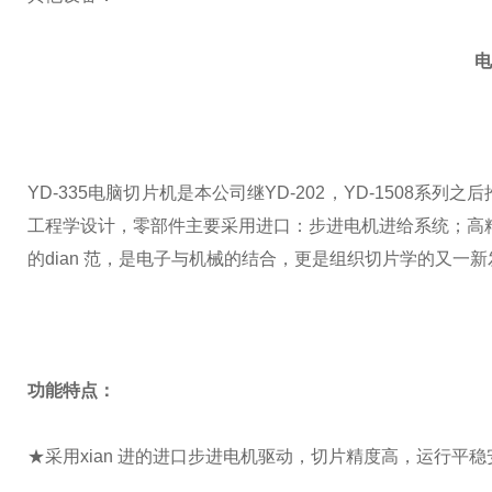
电
YD-335
电脑切片机是本公司继
YD-202
，
YD-1508
系列之后
工程学设计，零部件主要采用进口：步进电机进给系统；高
的dian 范，是电子与机械的结合，更是组织切片学的又一
功能特点：
★
采用xian 进的进口步进电机驱动，切片精度高，运行平稳