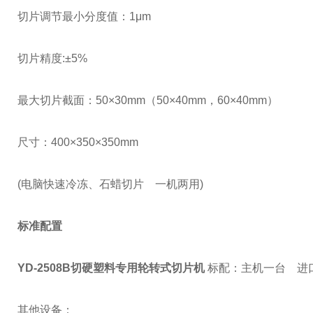
切片调节最小分度值：
1
μ
m
切片精度
:
±
5%
最大切片截面：
50
×
30mm
（
50
×
40mm
，
60
×
40mm
）
尺寸：
400
×
350
×
350mm
(
电脑快速冷冻、石蜡切片 一机两用
)
标准配置
YD-2508B
切硬塑料专用轮转式切片机
标配：主机一台
进
其他设备：