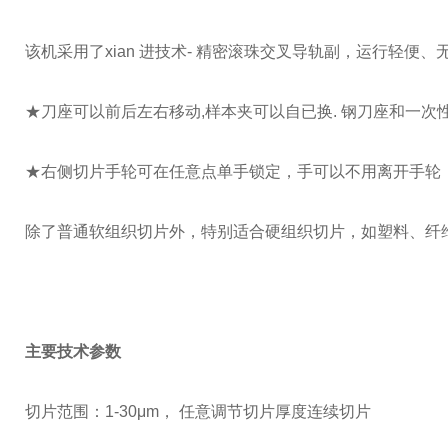
该机采用了xian 进技术
-
精密滚珠交叉导轨副，运行轻便、
★刀座可以前后左右移动
,
样本夹可以自已换
.
钢刀座和一次
★右侧切片手轮可在任意点单手锁定，手可以不用离开手轮
除了普通软组织切片外，特别适合硬组织切片，如塑料、纤
主要技术参数
切片范围：
1-30
μ
m
，
任意调节切片厚度连续切片