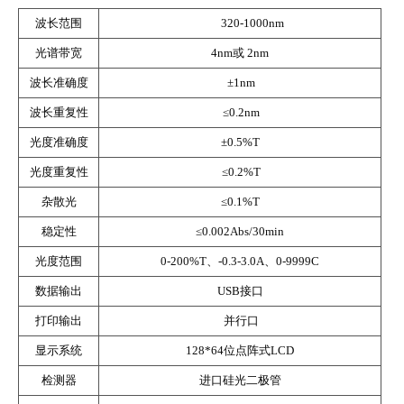
波长范围
320-1000nm
光谱带宽
4nm
或
2nm
波长准确度
±
1nm
波长重复性
≤
0.2nm
光度准确度
±
0.5%T
光度重复性
≤
0.2%T
杂散光
≤
0.1%T
稳定性
≤
0.002Abs/30min
光度范围
0-200%T
、
-0.3-3.0A
、
0-9999C
数据输出
USB
接口
打印输出
并行口
显示系统
128*64
位点阵式
LCD
检测器
进口硅光二极管