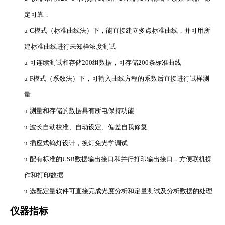
定可靠，
u
C
模式（标准曲线法）下，能直接建立多点标准曲线，并可用所
建标准曲线进行未知样浓度测试
u
可连续测试和存储
200
组数据，可存储
200
条标准曲线
u
F
模式（系数法）下，可输入曲线方程的系数后直接进行试样测
量
u
测量和存储的数据具有断电保持功能
u
波长自动校准、自动设定、偏差自我修复
u
插座式钨灯设计，换灯免光学调试
u
配有标准的
USB
数据输出接口和并行打印输出接口，方便联机操
作和打印数据
u
选配定量软件可直接完成光度分析和定量测试及分析数据的处理
仪器指标