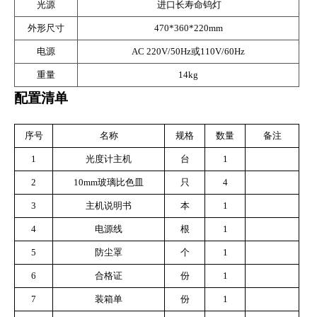
光源
进口长寿命钨灯
外形尺寸
470*360*220mm
电源
AC 220V/50Hz
或
110V/60Hz
重量
14kg
配置清单
序号
名称
规格
数量
备注
1
光度计主机
台
1
2
10mm
玻璃比色皿
只
4
3
主机说明书
本
1
4
电源线
根
1
5
防尘罩
个
1
6
合格证
份
1
7
装箱单
份
1