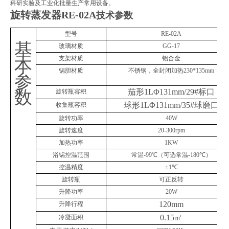
科研实验及工业化批量生产常用设备。
旋转蒸发器
RE-02A
技术参数
型号
RE-02A
基
玻璃材质
GG-17
支架材质
铝合金
本
锅胆材质
不锈钢，全封闭加热
230*135mm
参
数
茄形
1L
Φ
131mm/29#
标口
旋转瓶容积
球形
1L
Φ
131mm/35#
球磨口
收集瓶容积
旋转功率
40W
旋转速度
20-300rpm
加热功率
1KW
浴锅控温范围
常温
-99
℃（可选常温
-180
℃）
控温精度
±
1
℃
旋转瓶
可正反转
升降功率
20W
120mm
升降行程
0.15
㎡
冷凝面积