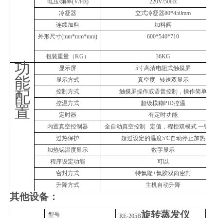
电压
/
频率
(V/Hz)
220V/50Hz
冷凝器
立式冷凝器
80*450mm
连续加料
加料阀
外形尺寸
(mm*mm*mm)
600*540*710
包装重量（
KG
）
36KG
功
显示屏
5
寸高清电阻式触摸屏
能
显示方式
真空度
转速双显示
控制方式
触摸屏操作或语音控制，操作简单
配
控温方式
超级模糊
PID
控温
置
定时器
有定时功能
内置真空控制器
全自动真空控制
定值，程控双模式
一键泄
过热保护
超过设定的温度
5
℃自动停止加热
加热锅温度显示
数字显示
程序设定功能
可以
密封方式
特氟隆
+
氟胶双向密封
升降方式
主机自动升降
其他设备：
旋转蒸发仪
型号
RE-205B