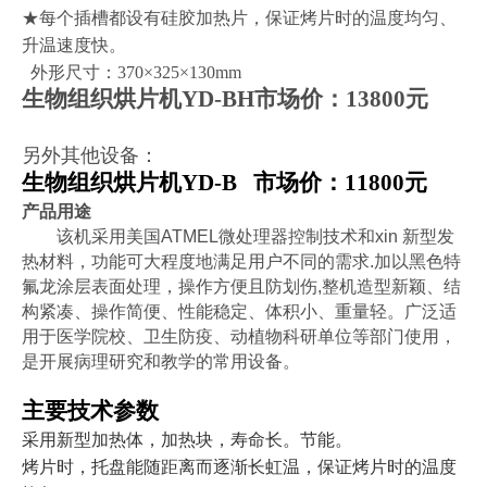
★
每个插槽都设有硅胶加热片，保证烤片时的温度均匀、
升温速度快。
外形尺寸：
370
×
325
×
130mm
生物组织烘片机
YD-BH
市场价：13800元
另外其他设备：
生物组织烘片机
YD-B 市场价：11800元
产品用途
该机采用美国ATMEL微处理器控制技术和xin 新型发
热材料，功能可大程度地满足用户不同的需求.加以黑色特
氟龙涂层表面处理，操作方便且防划伤,整机造型新颖、结
构紧凑、操作简便、性能稳定、体积小、重量轻。广泛适
用于医学院校、卫生防疫、动植物科研单位等部门使用，
是开展病理研究和教学的常用设备。
主要技术参数
采用新型加热体，加热块，寿命长。节能。
烤片时，托盘能随距离而逐渐长虹温，保证烤片时的温度