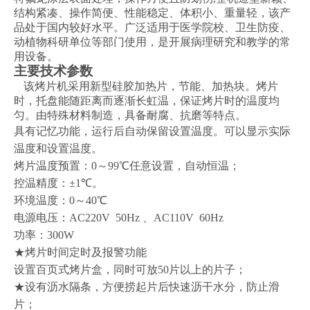
结构紧凑、操作简便、性能稳定、体积小、重量轻，该产
品处于国内较好水平。广泛适用于医学院校、卫生防疫、
动植物科研单位等部门使用，是开展病理研究和教学的常
用设备。
主要技术参数
该烤片机采用新型硅胶加热片，节能、加热块。烤片
时，托盘能随距离而逐渐长虹温，保证烤片时的温度均
匀。由特殊材料制造，具备耐腐、抗磨等特点。
具有记忆功能，运行后自动保留设置温度。可以显示实际
温度和设置温度。
烤片温度预置：
0
～
99
℃
任意设置，自动恒温；
控温精度：
±1
℃。
环境温度：
0
～
40℃
电源电压：
AC220V
50Hz
、
AC110V
60Hz
功率：
300W
★烤片时间定时及报警功能
设置百页式烤片盒，同时可放
50
片以上的片子；
★
设有沥水隔条，方便捞起片后快速沥干水分，防止滑
片；