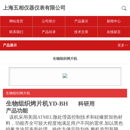
上海五相仪器仪表有限公司
网站首页
公司简介
产品展示
新闻中心
联系我们
产品目录
技术文章
在线留言
产品展示
更多>>
生物组织烤片机
生物组织烤片机
生物组织烤片机
YD-BH
科研用
产品功能
该机采用美国
ATMEL
微处理器控制技术和硅橡胶加热材
料，功能齐全可较大程度地满足用户不同的需求
.
加以黑色
特氟龙涂层表面处理，操作方便且防划伤
,
整机造型新颖、