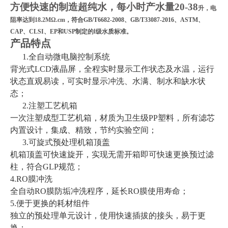
方便快速的制造超纯水，每小时产水量20-38
升，电
阻率达到18.2M
Ω.cm
，符合GB/T6682-2008、GB/T33087-2016、ASTM、
CAP、CLSI、EP和USP制定的Ⅰ级水质标准。
产品特点
1.
全自动微电脑控制系统
背光式
LCD
液晶屏，全程实时显示工作状态及水温，运行
状态直观易读，可实时显示冲洗、水满、制水和缺水状
态；
2.
注塑工艺机箱
一次注塑成型工艺机箱，材质为卫生级
PP
塑料，所有滤芯
内置设计，集成、精致，节约实验空间；
3.
可旋式预处理机箱顶盖
机箱顶盖可快速旋开，实现无需开箱即可快速更换预过滤
柱，符合
GLP
规范；
4.RO
膜冲洗
全自动
RO
膜防垢冲洗程序，延长
RO
膜使用寿命；
5.
便于更换的耗材组件
独立的预处理单元设计，使用快速插拔的接头，易于更
换；