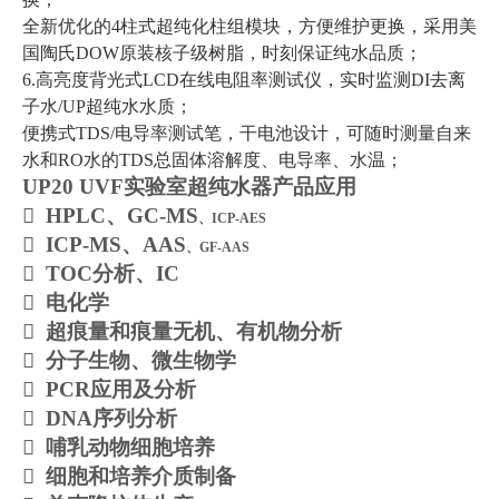
全新优化的
4
柱式超纯化柱组模块，方便维护更换，采用美
国陶氏
DOW
原装核子级树脂，时刻保证纯水品质；
6.
高亮度背光式
LCD
在线电阻率测试仪，实时监测
DI
去离
子水
/UP
超纯水水质；
便携式
TDS/
电导率测试笔，干电池设计，可随时测量自来
水和
RO
水的
TDS
总固体溶解度、电导率、水温；
UP20 UVF实验室超纯水器产品应用
 HPLC
、GC-MS
、ICP-AES
 ICP-MS
、AAS
、GF-AAS
 TOC
分析、IC

电化学

超痕量和痕量无机、有机物分析

分子生物、微生物学
 PCR
应用及分析
 DNA
序列分析

哺乳动物细胞培养

细胞和培养介质制备