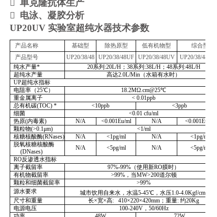

单克隆抗体生产

电泳、凝胶分析
UP20UV 实验室超纯水器技术参数
产品名称
基础型
除热原型
低有机物型
综合型
产品型号
UP20/38/48
UP20/38/48UF
UP20/38/48UV
UP20/38/48UV
纯水产量
*
20
系列
:20L/H
；
38
系列
:38L/H
；
48
系列
:48L/H
超纯水产量
高达
2.0L/Min
（水箱有水时）
UP
超纯水指标
电阻率（
25℃
）
18.2MΩ.cm@25℃
重金属离子
< 0.01ppb
总有机碳
(TOC) *
<10ppb
<3ppb
细菌
<0.01 cfu/ml
热原
(
内毒素
)
N/A
<0.001Eu/ml
N/A
<0.001Eu/ml
颗粒物
(>0.1μm)
<1/ml
核糖核酸酶
(RNases)
N/A
<1pg/ml
N/A
<1pg/ml
脱氧核糖核酸酶
N/A
<5pg/ml
N/A
<5pg/ml
(DNases)
RO
反渗透水指标
离子截留率
97%-99%
（使用新
RO
膜时）
有机物截留率
>99%
，当
MW>200
道尔顿
颗粒和细菌截留率
>99%
源水要求
2
城市饮用自来水，水温
5-45℃
，水压
1.0-4.0Kgf/cm
尺寸和重量
长
×
宽
×
高
: 410×220×420mm
；重量
:
约
20Kg
电源电压
100-240V
，
50/60Hz
功率
48W
72W