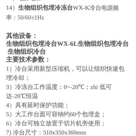
14）
生物组织包埋冷冻台
WX-K冷台
电源频
率：
50/60
±
1Hz
其他设备：
生物组织包埋冷台WX
-6L
生物组织
包埋冷台
生物组织冷台
主要技术参数：
1
）冷台采用新型压缩机，可以让组织快速包
埋冷却；
3）
冷冻台工作温度：
0~-20
℃；zhi 低可
达
-28
℃恒温
4）
具有延时保护功能；
5
）大工作台面可容纳
约
60
个包埋盒；
6
）冷台可独立放置于切片机旁使用；
7)
冷台尺寸：
510x350x360mm