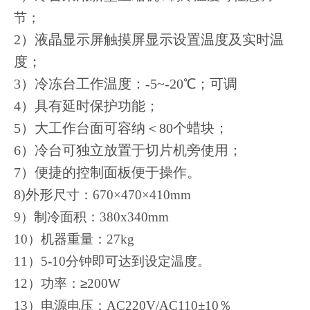
节；
2
）液晶显示屏触摸屏显示设置温度及实时温
度
；
3
）冷冻台工作温度：
-5~-20
℃；可调
4
）具有延时保护功能；
5
）大工作台面可容纳
＜
80
个蜡块
；
6
）冷台可独立放置于切片机旁使用；
7
）便捷的控制面板便于操作。
8)
外形
尺寸：
670
×
470
×
410mm
9
）制冷面积：
380x340mm
10
）机器重量：
27kg
11
）
5-10
分钟即可达到设定温度。
12）
功率：
≥
200W
13）
电源电压：
AC220V/AC110
±
10
％