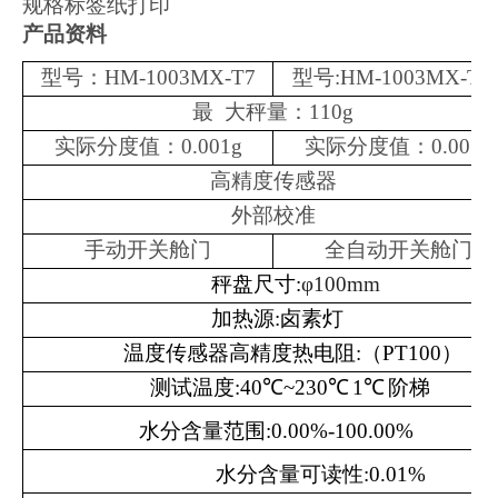
规格标签纸打印
产品资料
型号
：
HM-1003MX-T7
型号
:HM-1003MX-T7
最 大秤量：
110g
实际分度值：
0.001g
实际分度值：
0.001g
高精度传感器
外部校准
手动开关舱门
全自动开关舱门
秤盘尺寸
:
φ
100mm
加热源
:
卤素灯
温度传感器高精度热电阻
:
（
PT100
）
测试温度
:
40
℃
~230
℃
1
℃
阶梯
水分含量范围
:
0.00%-100.00%
水分含量可读性
:
0.01%