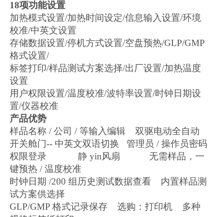
18
项功能设置
加热模式设置
/
加热时间设定
/
信息输入设置
/
环境
校准
/
中英文设置
存储数据设置
/
停机方式设置
/
空盘预热
/GLP/GMP
格式设置
/
标签打印
/
样品测试方案选择
/
出厂设置
/
加热温度
设置
用户权限设置
/
温度校准
/
波特率设置
/
时钟日期设
置
/
仪器校准
产品优势
样品名称
/
公司
/
等输入编辑
双驱电动全自动
开关舱门
--
中英文双语切换
管理员
/
操作员密码
权限登录
静 yin风扇
无需样品，一
键预热
/
温度校准
时钟日期
/200
组历史测试数据查看
内置样品测
试方案供选择
GLP/GMP
格式记录保存
选购：打印机
多种