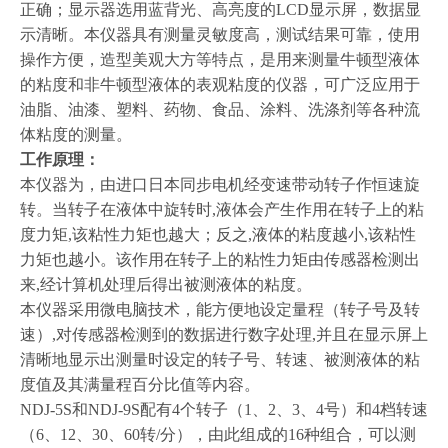
正确；显示器选用蓝背光、高亮度的LCD显示屏，数据显
示清晰。本仪器具有测量灵敏度高，测试结果可靠，使用
操作方便，造型美观大方等特点，是用来测量牛顿型液体
的粘度和非牛顿型液体的表观粘度的仪器，可广泛应用于
油脂、油漆、塑料、药物、食品、涂料、洗涤剂等各种流
体粘度的测量。
工作原理：
本仪器为
，由进口日本同步电机经变速带动转子作恒速旋
转。当转子在液体中旋转时,液体会产生作用在转子上的粘
度力矩,该粘性力矩也越大；反之,液体的粘度越小,该粘性
力矩也越小。该作用在转子上的粘性力矩由传感器检测出
来,经计算机处理后得出被测液体的粘度。
本仪器采用微电脑技术，能方便地设定量程（转子号及转
速）,对传感器检测到的数据进行数字处理,并且在显示屏上
清晰地显示出测量时设定的转子号、转速、被测液体的粘
度值及其满量程百分比值等内容。
NDJ-5S
和NDJ-9S配有4个转子（1、2、3、4号）和4档转速
（6、12、30、60转/分），由此组成的16种组合，可以测