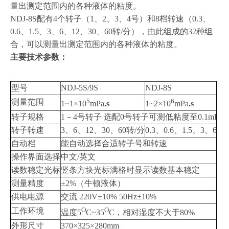
量出测定范围内的各种液体的粘度。
NDJ-8S
配有4个转子（1、2、3、4号）和8档转速（0.3、
0.6、1.5、3、6、12、30、60转/分），由此组成的32种组
合，可以测量出测定范围内的各种液体的粘度。
主要技术参数：
型号
NDJ-5S/9S
NDJ-8S
5
6
测量范围
1~1×10
mPa
.s
1~2×10
mPa
.s
转子规格
1
－4号转子 选配0号转子可测低粘度至0.1mPa.s
转子转速
3
、6、12、30、60转/分
0.3
、0.6、1.5、3、6、
自动档
能自动选择合适转子号和转速
操作界面选择
中文/英文
读数稳定光标
竖条方块光标满格时显示读数基本稳定
测量精度
±2%
（
牛顿液体）
供电电源
交流 220V±10% 50Hz±10%
O
O
工作环境
温度5
C~35
C，相对湿度不大于80%
外形尺寸
370×325×280mm