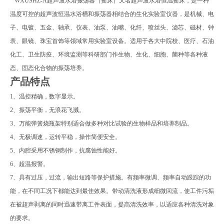
WXUSHZ-A
超声波水浴振荡器
（摇床）又名超声波水浴恒温摇床，是一种
温度可控的超声波恒温水浴槽和振荡器相结合的生化实验室仪器，是机械、电
子、电镀、五金、轴承、仪表、油泵、油嘴、化纤、喷丝头、滤芯、磁材、钟
表、眼镜、珠宝首饰等领域常用实验室设备。适用于各大中院校、医疗、石油
化工、卫生防疫、环境监测等科研部门作生物、生化、细胞、菌种等各种液
态、固态化合物的振荡培养。
产品特点
1
、温控精确，数字显示。
2
、振荡平衡，无浪花飞溅。
3
、万能弹簧烧瓶架特别适合做多种对比试验的生物样品和培养制品。
4
、无极调速，运转平稳，操作简便安全。
5
、内腔采用不锈钢制作，抗腐蚀性能好。
6
、超温报警。
7
、具有过压，过流，输出短路等保护措施。有频率微调、频率自动跟踪的功
能，在不同工况下都能达到最佳效果。带动清洗液形成细微回流，使工件污垢
在被超声剥离的同时迅速带离工件表面，提高清洗效率，以适应各种清洗对象
的要求。