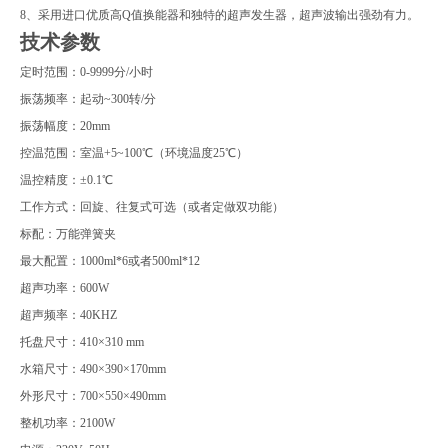
8
、采用进口优质高
Q
值换能器和独特的超声发生器，超声波输出强劲有力。
技术参数
定时范围：
0-9999
分
/
小时
振荡频率：起动
~300
转
/
分
振荡幅度：
20mm
控温范围：室温
+5~100
℃（环境温度
25
℃）
温控精度：
±0.1
℃
工作方式：回旋、往复式可选（或者定做双功能）
标配：万能弹簧夹
最大配置：
1000ml*6
或者
500ml*12
超声功率：
600W
超声频率：
40KHZ
托盘尺寸：
410×310 mm
水箱尺寸：
490×390
×170mm
外形尺寸：
700×550×490mm
整机功率：
2100W