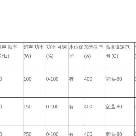
超声 频率
超声 功率
功率 可调
水位保
加热功率
温度设定范
KHz)
(W)
(%)
护
(w)
围
(C)
0
100
0-100
有
400
室温
-80
0
150
0-100
有
400
室温
-80
0
250
0-100
有
400
室温
-80