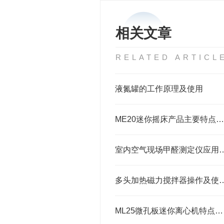
相关文章
RELATED ARTICL
液氮罐的工作原理及使用
ME20迷你摇床产品主要特点资料介绍
室内空气现场甲醛测
多头加热磁力搅拌器操
ML25微孔板迷你离心机特点介绍及选购指南