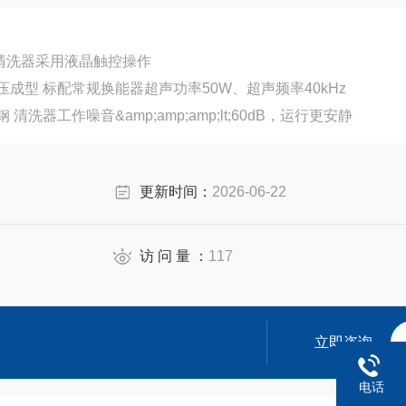
 清洗器采用液晶触控操作
清洗槽采用304优质不锈钢一次冲压成型 标配常规换能器超声功率50W、超声频率40kHz
清洗器主体材质均为304优质不锈钢 清洗器工作噪音&amp;amp;amp;lt;60dB，运行更安静
更新时间：
2026-06-22
访 问 量 ：
117
立即咨询
电话