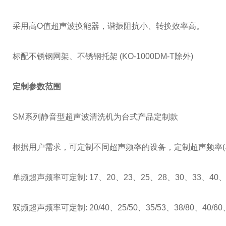
采用高
O
值超声波换能器，谐振阻抗小、转换效率高。
标配不锈钢网架、不锈钢托架
(KO-1000DM-T
除外
)
定制参数范围
SM
系列静音型超声波清洗机为台式产品定制款
根据用户需求，可定制不同超声频率的设备，定制超声频率
(
单频超声频率可定制
: 17
、
20
、
23
、
25
、
28
、
30
、
33
、
40
双频超声频率可定制
: 20/40
、
25/50
、
35/53
、
38/80
、
40/60