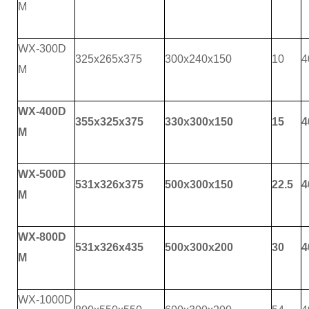
M
WX-300D
325x265x375
300x240x150
10
4
M
WX-400D
355x325x375
330x300x150
15
4
M
WX-500D
531x326x375
500x300x150
22.5
4
M
WX-800D
531x326x435
500x300x200
30
4
M
WX-1000D