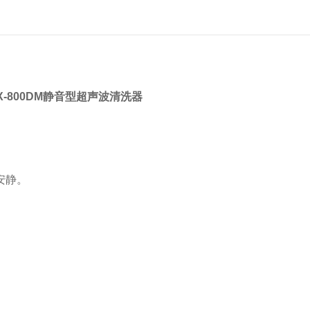
-800DM
静音型超声波清洗器
安静。
。