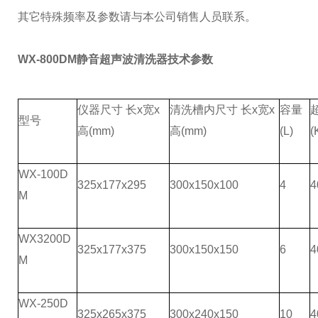
其它特殊频率及参数请与本公司销售人员联系。
WX-800DM静音超声波清洗器
技术参数
仪器尺寸 长
x
宽
x
清洗槽内尺寸 长
x
宽
x
容量
型号
高
(mm)
高
(mm)
(L)
(
WX-100D
325x177x295
300x150x100
4
4
M
WX3200D
325x177x375
300x150x150
6
4
M
WX-250D
325x265x375
300x240x150
10
4