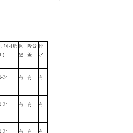
时间可调
网
降音
排
(h)
篮
盖
水
0-24
有
有
有
0-24
有
有
有
0-24
有
有
有