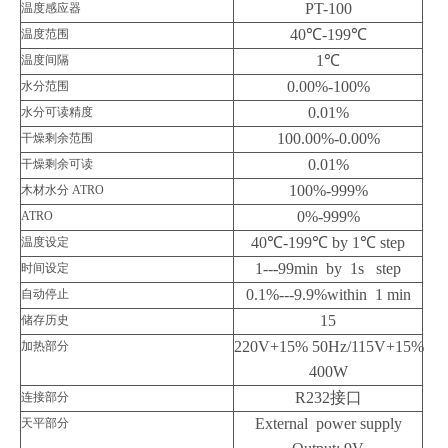
PT-100
温度感应器
40
℃-199℃
温度范围
1
℃
温度间隔
0.00%-100%
水分范围
0.01%
水分可读精度
100.00%-0.00%
干燥剩余范围
0.01%
干燥剩余可读
100%-999%
木材水分
ATRO
0%-999%
ATRO
40
℃-199℃ by 1℃ step
温度设定
1---99min by 1s step
时间设定
0.1%---9.9%within 1 min
自动停止
15
储存历史
220V+15% 50Hz/115V+15%
加热部分
400W
R232
接口
连接部分
External power supply
天平部分