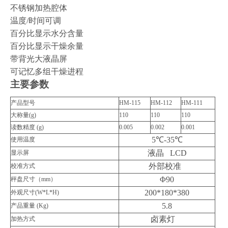
不锈钢加热腔体
温度/时间可调
百分比显示水分含量
百分比显示干燥余量
带背光大液晶屏
可记忆多组干燥进程
主要参数
产品型号
HM-115
HM-112
HM-111
大称量
(g)
110
110
110
读数精度
(g)
0.005
0.002
0.001
5
℃-35℃
使用温度
液晶 LCD
显示屏
外部校准
校准方式
Φ90
秤盘尺寸（
mm
）
200*180*380
外观尺寸
(W*L*H)
5.8
产品重量
(Kg)
卤素灯
加热方式