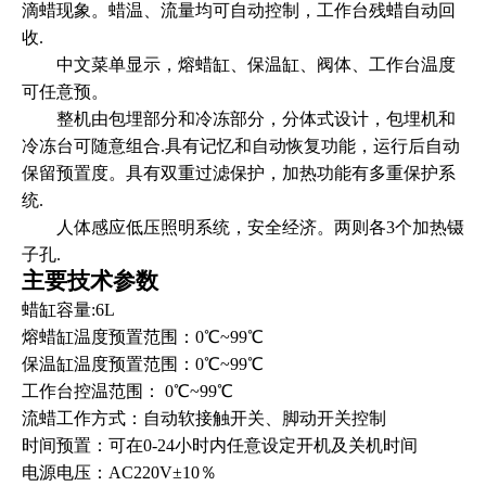
滴蜡现象。蜡温、流量均可自动控制，工作台残蜡自动回
收.
中文菜单显示，熔蜡缸、保温缸、阀体、工作台温度
可任意预。
整机由包埋部分和冷冻部分，分体式设计，包埋机和
冷冻台可随意组合.具有记忆和自动恢复功能，运行后自动
保留预置度。具有双重过滤保护，加热功能有多重保护系
统.
人体感应低压照明系统，安全经济。两则各3个加热镊
子孔.
主要技术参数
蜡缸容量:6L
熔蜡缸温度预置范围：0℃~99℃
保温缸温度预置范围：0℃~99℃
工作台控温范围： 0℃~99℃
流蜡工作方式：自动软接触开关、脚动开关控制
时间预置：可在0-24小时内任意设定开机及关机时间
电源电压：AC220V±10％