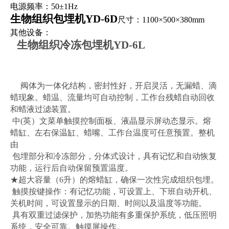
电源频率：50±1Hz
生物组织包埋机
YD-6D
尺寸：1100×500×380mm
其他设备：
生物组织冷冻包埋机
YD-6L
阀体为一体化结构，密封性好，开启灵活，无漏蜡、滴
蜡现象。蜡温、流量均可自动控制，工作台残蜡自动回收
和蜡液过滤装置。
中
(
英）文菜单触摸控制面板、液晶显示屏动态显示。熔
蜡缸、左右保温缸、蜡嘴、工作台温度可任意预置。整机
由
包埋部分和冷冻部分，分体式设计，具有记忆和自动恢复
功能，运行后自动保留预置温度。
★超大容量（
6
升）的熔蜡缸，确保一次性完成组织包埋。
触摸按键操作：有记忆功能，可设置上、下班自动开机、
关机时间，可设置显示的日期、时间以及温度等功能。
具有双重过滤保护，加热功能有多重保护系统，低压照明
系统，安全可靠。触摸屏操作。