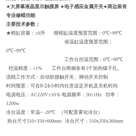
★
大屏幕液晶显示触摸屏
★
电子感应金属开关
★
两边装有
专业修蜡功能
主要技术参数；
★蜡缸容量：≥
6
升
熔蜡缸温度预置范围：
0
℃
~99
℃
保温缸温度预置范围：
0
℃
~99
℃
工作台控温范围：
0
℃
~99
℃
控温精度：±
1%
工作台两侧各有
3
个加热镊子孔。
流蜡工作方式：自动软接触开关、脚动开关控制
0-24
时间预置：可在
小时内任意设定开机及关机时间
电源电压：
AC220V
±
10
％
电源频率：
50
±
1Hz
功率：
1200w
冷台温度：常温
~ -20
℃
（可配置雾化冷台）
热台
尺寸
510
×350×600mm
冷台尺寸：
510x350x360mm