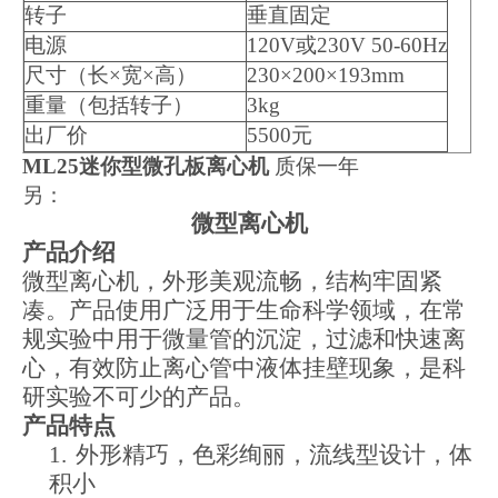
转子
垂直固定
电源
120V
或230V 50-60Hz
尺寸（长
×
宽
×
高）
230
×200×193mm
重量（包括转子）
3kg
出厂价
5500
元
ML25
迷你型微孔板离心机
质保一年
另：
微型离心机
产品介绍
微型离心机，外形美观流畅，结构牢固紧
凑。产品使用广泛用于生命科学领域，在常
规实验中用于微量管的沉淀，过滤和快速离
心，有效防止离心管中液体挂壁现象，是科
研实验不可少的产品。
产品特点
1.
外形精巧，色彩绚丽，流线型设计，体
积小