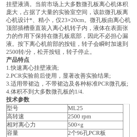
挂壁液滴。当前市场上大多数微孔板离心机体积
庞大，占据了大量的实验室空间，该款微孔板离
心机设计*、精小，仅23×20cm。微孔板由离心机
顶部插槽垂直装入离心机转子内，液体在表面张
力的作用下保持在微孔板底部，因此不必担心漏
液。按下离心机前部的按钮，转子会瞬时加速到
2500转/分，松开按钮，转子停止。
产品特点
1.
快速离心挂壁液滴;
2.PCR
实验前后使用，显著改善实验结果;
3.
适用带裙边，不带裙边及各种标准PCR微孔板;
4.
体积不到大多数微孔板的1/4.
技术参数
型号
ML25
高转速
2500 rpm
相对离心力
500
×g
容量
2
个96孔PCR板