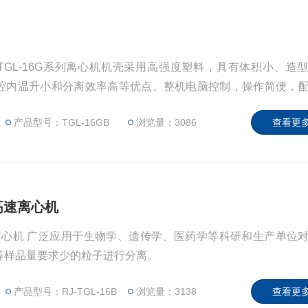
16C、TGL-16G系列离心机机壳采用高强度塑料，具有体积小、造
腔内温升小和分离效率高等优点。整机电脑控制，操作简便，
于生物、医药学和农业科学等领域的实验，分析工作，在遗传
产品型号：TGL-16GB
浏览量：3086
查看更多
用中效果更为显著。
式高速离心机
式高速离心机 广泛应用于生物学、遗传学、医药学等科研和生产单位
等样品量要求少的粒子进行分离。
产品型号：RJ-TGL-16B
浏览量：3138
查看更多