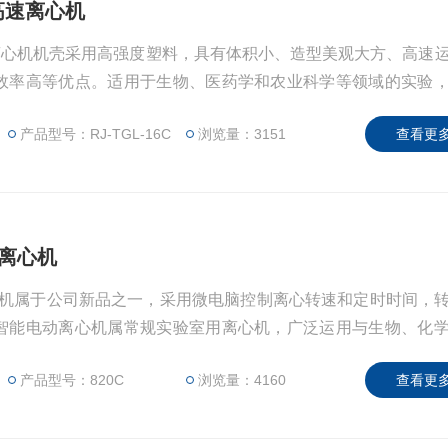
式高速离心机
式高速离心机机壳采用高强度塑料，具有体积小、造型美观大方、高速
效率高等优点。适用于生物、医药学和农业科学等领域的实验
核酸等实验研究的使用中效果更为显著。
产品型号：RJ-TGL-16C
浏览量：3151
查看更多
速离心机
离心机属于公司新品之一，采用微电脑控制离心转速和定时时间，
智能电动离心机属常规实验室用离心机，广泛运用与生物、化
其高转速16000转/分，适用与放射免疫鉴定及分离细胞和大质
产品型号：820C
浏览量：4160
查看更多