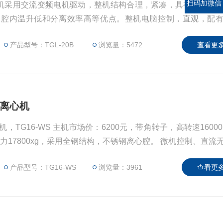
扫码加微信
离心机采用交流变频电机驱动，整机结构合理，紧凑，具有体积小
，腔内温升低和分离效率高等优点。整机电脑控制，直观，配
生物、医药学农业科学等领域的实验、分析工作、在遗传基因
产品型号：TGL-20B
浏览量：5472
查看更多
果更显著.
速离心机
机，TG16-WS 主机市场价：6200元，带角转子，高转速16000r
心力17800xg，采用全钢结构，不锈钢离心腔。 微机控制、直流
。
产品型号：TG16-WS
浏览量：3961
查看更多